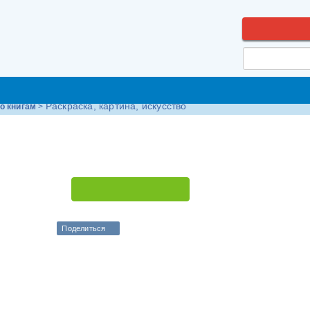
ОФОРМИТЬ 
Педагогам и родителям
Встречи
Зан
Раскраска, картина, искусство
о книгам
>