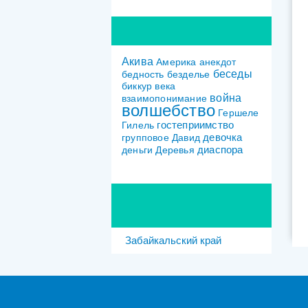
родителям
Занятия по книгам
Детские сады, школы и
центры
Песах
Осенние праздники
Зимние праздники
Теги
Акива
Америка
анекдот
беседы
бедность
безделье
биккур
века
война
взаимопонимание
волшебство
Гершеле
гостеприимство
Гилель
девочка
групповое
Давид
диаспора
деньги
Деревья