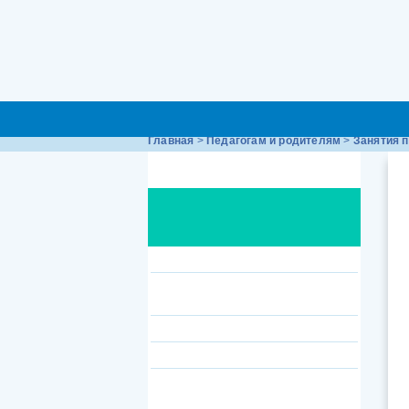
О программе
Книги
Главная
>
Педагогам и родителям
>
Занятия п
Педагогам и