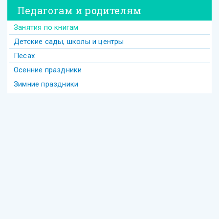
Педагогам и родителям
Занятия по книгам
Детские сады, школы и центры
Песах
Осенние праздники
Зимние праздники
Теги
Акива
беседы
Америка
анекдот
бедность
безделье
война
биккур
века
взаимопонимание
волшебство
гостеприимство
Гершеле
Гилель
девочка
диаспора
групповое
Давид
деньги
Деревья
Еврейское образование