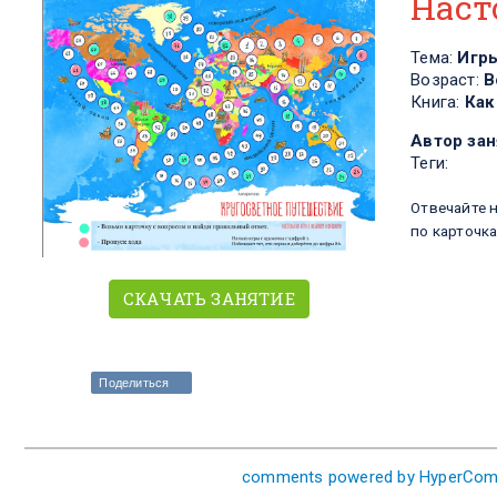
Наст
Тема:
Игр
Возраст:
В
Книга:
Как
Автор зан
Теги:
Отвечайте 
по карточка
СКАЧАТЬ ЗАНЯТИЕ
Поделиться
comments powered by HyperCo