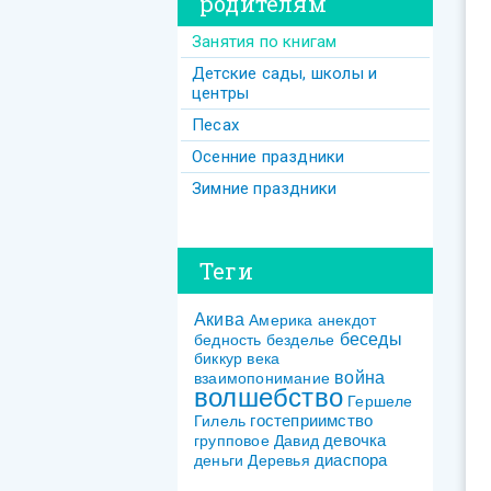
родителям
Занятия по книгам
Детские сады, школы и
центры
Песах
Осенние праздники
Зимние праздники
Теги
Акива
Америка
анекдот
беседы
бедность
безделье
биккур
века
война
взаимопонимание
волшебство
Гершеле
гостеприимство
Гилель
девочка
групповое
Давид
диаспора
деньги
Деревья