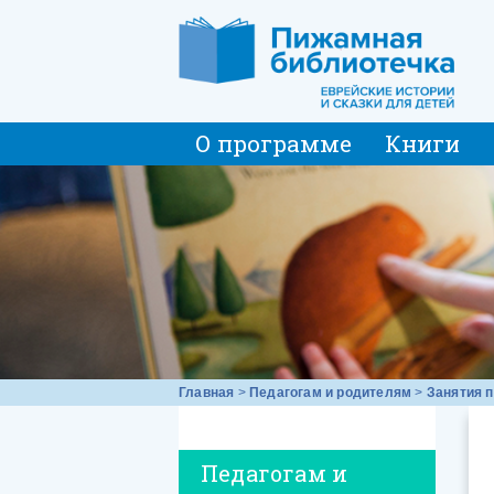
О программе
Книги
Главная
>
Педагогам и родителям
>
Занятия п
Педагогам и