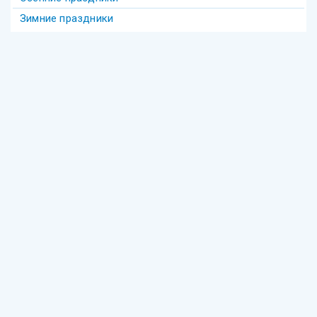
Зимние праздники
Теги
Акива
беседы
Америка
анекдот
бедность
безделье
война
биккур
века
взаимопонимание
волшебство
гостеприимство
Гершеле
Гилель
девочка
диаспора
групповое
Давид
деньги
Деревья
Еврейское образование
Фонд "Ресурсный центр еврейского просвещения"