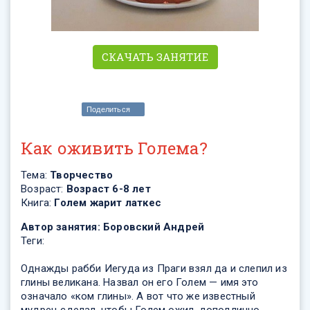
СКАЧАТЬ ЗАНЯТИЕ
Поделиться
Как оживить Голема?
Тема:
Творчество
Возраст:
Возраст 6-8 лет
Книга:
Голем жарит латкес
Автор занятия:
Боровский Андрей
Теги:
Однажды рабби Иегуда из Праги взял да и слепил из
глины великана. Назвал он его Голем — имя это
означало «ком глины». А вот что же известный
мудрец сделал, чтобы Голем ожил, доподлинно