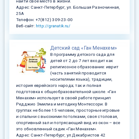
найти свое место в жизни.
Адрес: Санкт-Петербург, ул. Большая Разночинная,
25А
Телефон: +7(812) 309-23-00
Веб-сайт:
http://granatik.ru/
Детский сад «Ган Менахем»
В программу детского сада для
детей от 2 до 7 лет входит как
религиозное образование: иврит
(часть занятий проводится
носителями языка), традиции,
история еврейского народа; так и полная
подготовка к общеобразовательной школе. «Ган
Менахем» использует в своей работе принцип
Редджио Эмилиа и методику Монтессори. В
группах не более 15 человек, просторные игровые
и спальни с высокими потолками, своя столовая,
спортивный зал и потрясающий вид из окон – все
это обновленный садик «Ган Менахем».
Адрес: Санкт-Петербург, ул.Декабристов 42