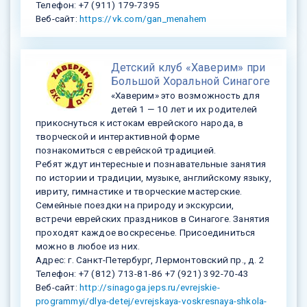
Телефон: +7 (911) 179-7395
Веб-сайт:
https://vk.com/gan_menahem
Детский клуб «Хаверим» при
Большой Хоральной Синагоге
«Хаверим» это возможность для
детей 1 — 10 лет и их родителей
прикоснуться к истокам еврейского народа, в
творческой и интерактивной форме
познакомиться с еврейской традицией.
Ребят ждут интересные и познавательные занятия
по истории и традиции, музыке, английскому языку,
ивриту, гимнастике и творческие мастерские.
Семейные поездки на природу и экскурсии,
встречи еврейских праздников в Синагоге. Занятия
проходят каждое воскресенье. Присоединиться
можно в любое из них.
Адрес: г. Санкт-Петербург, Лермонтовский пр., д. 2
Телефон: +7 (812) 713-81-86 +7 (921) 392-70-43
Веб-сайт:
http://sinagoga.jeps.ru/evrejskie-
programmyi/dlya-detej/evrejskaya-voskresnaya-shkola-