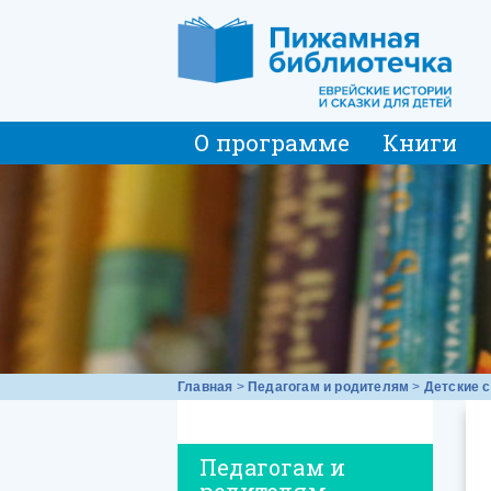
О программе
Книги
Главная
>
Педагогам и родителям
>
Детские 
Педагогам и