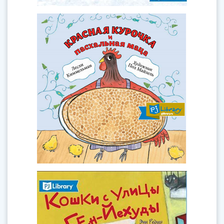
Красная курочка и пасхальная
маца
апреля
Книга
Лесли Киммельман
Автор:
Скоро Песах, маленькая курочка хочет
испечь мацу и просит друзей о помощи. Но
друзьям некогда и лень. Курочка делает все
сама. А кто же будет есть?
Кошки с улицы Бен-Йехуда
мая
Книга
Энн Редиш Стемплер
Автор:
По улицам Тель-Авива гуляет множество