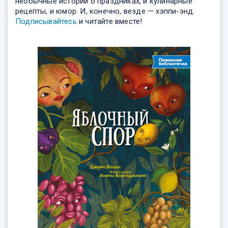
необычные истории о праздниках, и кулинарные
рецепты, и юмор. И, конечно, везде — хэппи-энд.
Подписывайтесь
и читайте вместе!
Яблочный спор
сентября
Книга
Джейн Йоллен
Автор:
В своей новой работе, которую сама автор
определяет как «современный мидраш»,
Йолен предлагает неожиданный взгляд на
историю грехопадения и изгнания первых
людей из Рая.