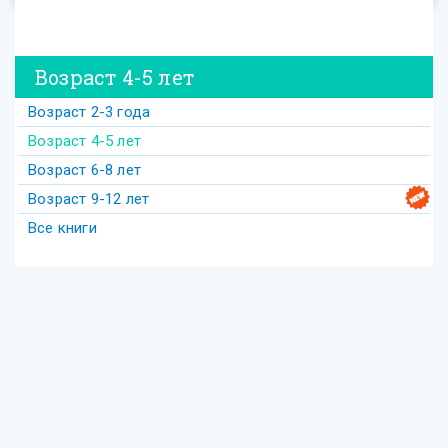
Возраст 4-5 лет
Возраст 2-3 года
Возраст 4-5 лет
Возраст 6-8 лет
Возраст 9-12 лет
Все книги
Теги
Акива
беседы
Америка
анекдот
бедность
безделье
война
биккур
века
взаимопонимание
волшебство
гостеприимство
Гершеле
Гилель
девочка
диаспора
групповое
Давид
деньги
Деревья