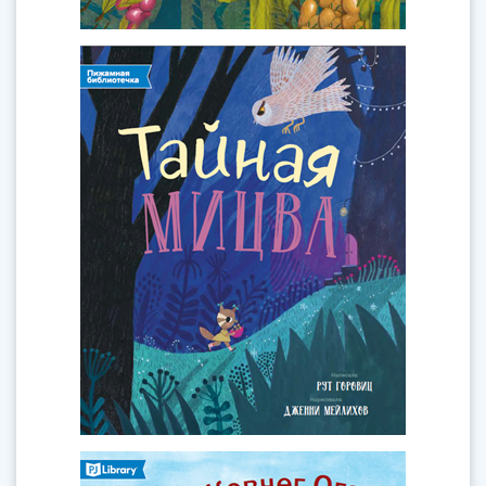
Тайная мицва
октября
Книга
Рут Горовиц
Автор:
Перед вами история из Иерусалимского
Талмуда, пересказанная для детей.
Ковчег Ога