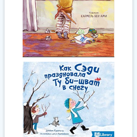
Как Сэди праздновала Ту би-
шват в снегу
февраля
Книга
Джейми Корнголд
Автор:
Праздник Ту би-шват, Новый год деревьев,
выпадает на зимние месяцы. Именно в этот
день по еврейской традиции принято сажать
деревья. Девочка Сэди придумала, как
поступить, а вы догадались?