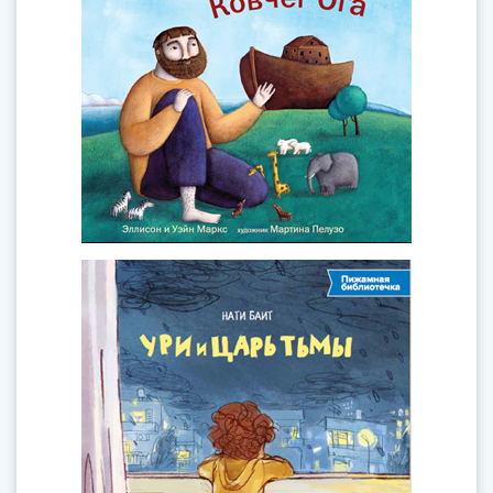
ноября
Книга
Элисон и Уэйн Маркс
Автор:
Слышали ли вы про великана Ога? Был он
большим и добрым, любил всех зверей и
птиц; именно он помог Ною собрать всю
живность на ковчег, но и Ной не остался в
долгу перед гигантом Огом.
Ури и Царь Тьмы
декабря
Книга
Нати Баит
Автор:
Что делать, если папа задерживается с
работы, а за окном уже не просто вечер, а
самая настоящая Тьма с копьём и армией
теней?